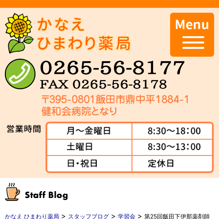
>
>
>
かなえ ひまわり薬局
スタッフブログ
学習会
第25回飯田下伊那薬剤師