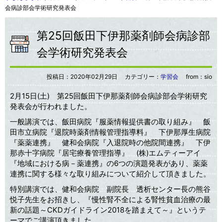
会病診部会学術研究発表会
第25回飯田下伊那薬剤師会病診部
会学術研究発表会
投稿日：
2020年02月29日
カテゴリー：
学習会
from：sio
2月15日(土) 第25回飯田下伊那薬剤師会病診部会学術研究
発表会が行われました。
一般講演では、飯田病院『服薬情報提供書の取り組み』 飯
田市立病院『退院時薬剤情報管理指導料』 下伊那厚生病院
『薬薬連携』 健和会病院『入退院時の他院間連携』 下伊
那赤十字病院『居宅療養管理指導』 (株)エムティーアイ
『地域における病－薬連携』の6つの演題発表があり、薬薬
連携に関する様々な取り組みについて紹介して頂きました。
特別講演では、健和会病院 副院長 透析センター長の熊谷
悦子先生をお招きし、『慢性腎不全による腎性貧血治療の最
新の話題～CKDガイドライン2018を踏まえて～』というテ
ーマでご講演頂きました。