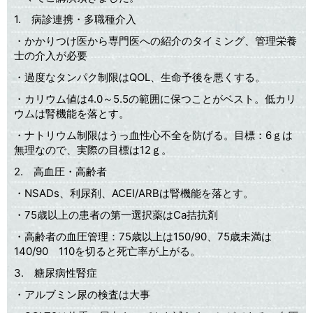
1. 病診連携・多職種介入
・かかりつけ医から専門医への紹介のタイミング、管理栄養
士の介入が必要
・過度なタンパク制限はQOL、生命予後を悪くする。
・カリウム値は4.0～5.5の範囲に保つことがベスト。低カリ
ウムは腎機能を落とす。
・ナトリウム制限はうっ血性心不全を防げる。目標：6ｇは
無理なので、実際の目標は12ｇ。
2. 高血圧・高齢者
・NSADs、利尿剤、ACEI/ARBは腎機能を落とす。
・75歳以上の患者の第一選択薬はCa拮抗剤
・高齢者の血圧管理：75歳以上は150/90、75歳未満は
140/90 110を切ると死亡率が上がる。
3. 糖尿病性腎症
・アルブミン尿の検査は大事