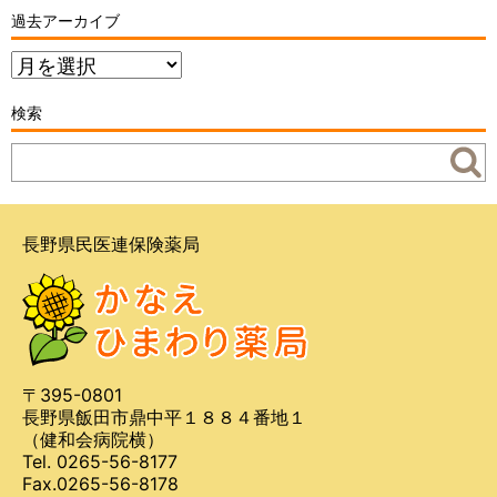
過去アーカイブ
過
去
ア
検索
ー
カ
イ
ブ
長野県民医連保険薬局
〒395-0801
長野県飯田市鼎中平１８８４番地１
（健和会病院横）
Tel. 0265-56-8177
Fax.0265-56-8178