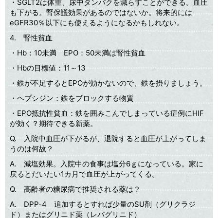
・SGLT2は体重、尿中タンパクを減らすことができる。血圧
も下がる。腎保護効果があるのではないか。将来的には
eGFR30％以下にも使えるようになるかもしれない。
4. 腎性貧血
・Hb：10未満 EPO：50未満は腎性貧血
・Hbの目標値：11～13
・鉄が不足するとEPOが効かないので、鉄を摂りましょう。
・ヘプシジン：鉄をブロックする物質
・EPO抵抗性貧血：鉄を囲みこんでしまっている症例にHIF
が効く？期待できる新薬。
Q. 入院中血圧が下がるが、退院すると血圧が上がってしま
うのは何故？
A. 減塩効果。入院中の食事は塩分6ｇになっている。家に
戻るとだいたい1カ月で血圧が上がってくる。
Q. 高齢者の糖尿病で推奨される薬は？
A. DPP-4 追加するとすれば少量のSU剤（グリクラジ
ド）またはグリニド薬（レパグリニド）