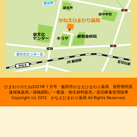
ひまわりのたね2021年７月号 飯田市かなえひまわり薬局 長野県民医
連保険薬局／保険調剤／一般薬・衛生材料販売／居宅療養管理指導
Copyright (c) 2012 かなえひまわり薬局 All Rights Reserved.