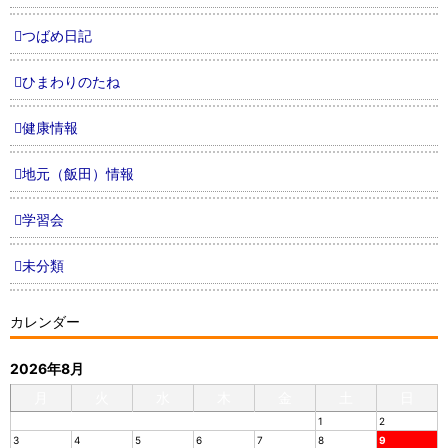
つばめ日記
ひまわりのたね
健康情報
地元（飯田）情報
学習会
未分類
カレンダー
2026年8月
月
火
水
木
金
土
日
1
2
3
4
5
6
7
8
9