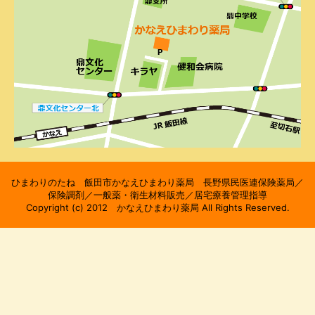
ひまわりのたね 飯田市かなえひまわり薬局 長野県民医連保険薬局／
保険調剤／一般薬・衛生材料販売／居宅療養管理指導
Copyright (c) 2012 かなえひまわり薬局 All Rights Reserved.