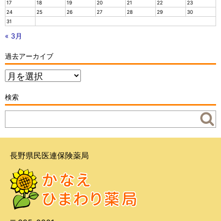
17
18
19
20
21
22
23
24
25
26
27
28
29
30
31
« 3月
過去アーカイブ
過
去
ア
検索
ー
カ
イ
ブ
長野県民医連保険薬局