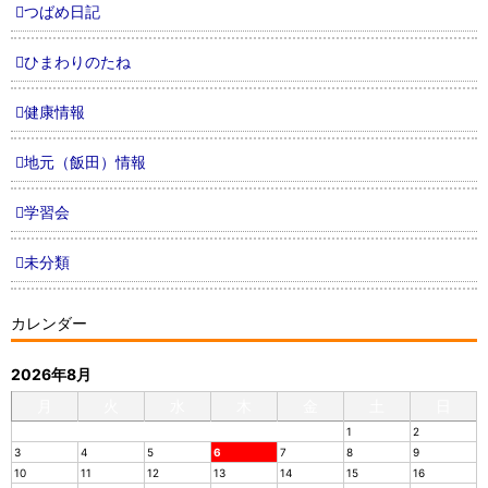
つばめ日記
ひまわりのたね
健康情報
地元（飯田）情報
学習会
未分類
カレンダー
2026年8月
月
火
水
木
金
土
日
1
2
3
4
5
6
7
8
9
10
11
12
13
14
15
16