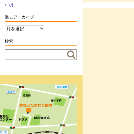
« 3月
過去アーカイブ
過
去
ア
検索
ー
カ
イ
ブ