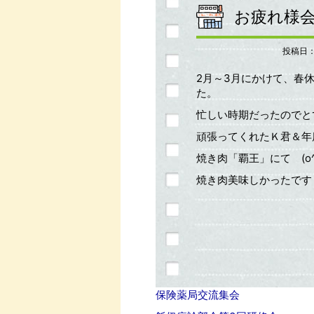
お疲れ様
投稿日
2月～3月にかけて、春
た。
忙しい時期だったのでと
頑張ってくれたＫ君＆年
焼き肉「覇王」にて (o^―
焼き肉美味しかったです
保険薬局交流集会