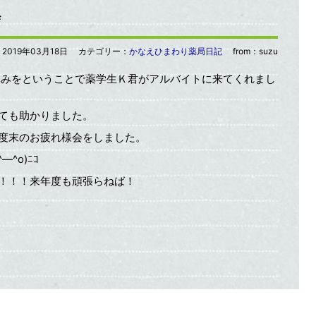
会
：
2019年03月18日
カテゴリー：
かなえひまわり薬局日記
from：suzu
休みをということで薬学生Ｋ君がアルバイトに来てくれまし
ても助かりました。
度末のお疲れ様会をしました。
^o)ﾆｺ
！！！来年度も頑張らねば！