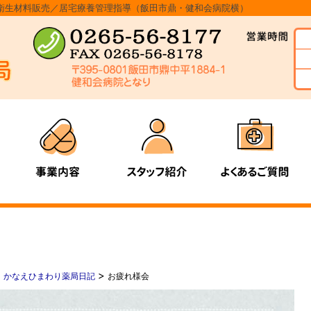
衛生材料販売／居宅療養管理指導（飯田市鼎・健和会病院横）
>
>
かなえひまわり薬局日記
お疲れ様会