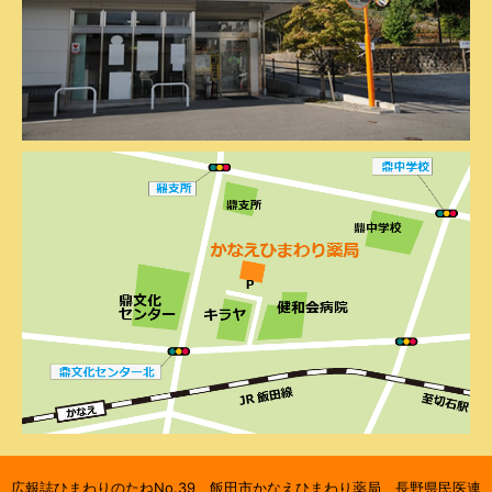
広報誌ひまわりのたねNo.39 飯田市かなえひまわり薬局 長野県民医連